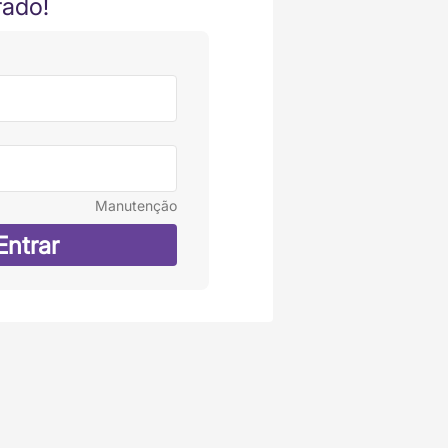
rado!
Manutenção
Entrar